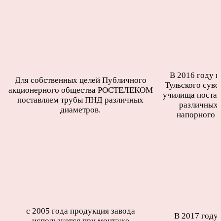
В 2016 году п
Для собственных целей Публичного
Тульского суво
акционерного общества РОСТЕЛЕКОМ
училища поста
поставляем трубы ПНД различных
различных 
диаметров.
напорного 
с 2005 года продукция завода
В 2017 году
используется при монтаже