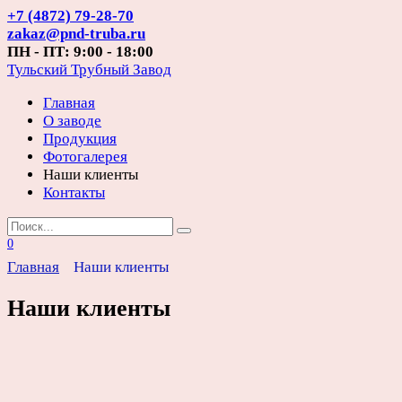
Перейти
+7 (4872) 79-28-70
к
zakaz@pnd-truba.ru
содержанию
ПН - ПТ: 9:00 - 18:00
Тульский Трубный Завод
Главная
О заводе
Продукция
Фотогалерея
Наши клиенты
Контакты
Search
for:
0
Главная
Наши клиенты
Наши клиенты