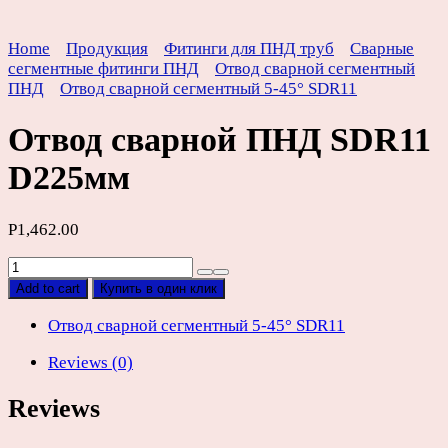
Home
Продукция
Фитинги для ПНД труб
Сварные
сегментные фитинги ПНД
Отвод сварной сегментный
ПНД
Отвод сварной сегментный 5-45° SDR11
Отвод сварной ПНД SDR11
D225мм
Р
1,462.00
Отвод
сварной
Add to cart
Купить в один клик
ПНД
SDR11
Отвод сварной сегментный 5-45° SDR11
D225мм
Reviews (0)
quantity
Reviews