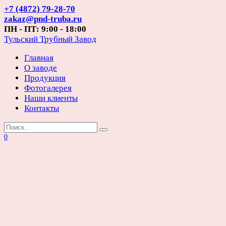
Перейти
+7 (4872) 79-28-70
к
zakaz@pnd-truba.ru
содержанию
ПН - ПТ: 9:00 - 18:00
Тульский Трубный Завод
Главная
О заводе
Продукция
Фотогалерея
Наши клиенты
Контакты
Search
for:
0