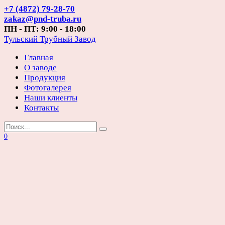
Перейти
+7 (4872) 79-28-70
к
zakaz@pnd-truba.ru
содержанию
ПН - ПТ: 9:00 - 18:00
Тульский Трубный Завод
Главная
О заводе
Продукция
Фотогалерея
Наши клиенты
Контакты
Search
for:
0