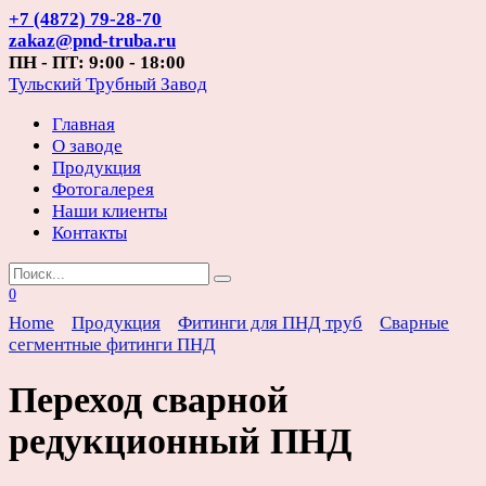
Перейти
+7 (4872) 79-28-70
к
zakaz@pnd-truba.ru
содержанию
ПН - ПТ: 9:00 - 18:00
Тульский Трубный Завод
Главная
О заводе
Продукция
Фотогалерея
Наши клиенты
Контакты
Search
for:
0
Home
Продукция
Фитинги для ПНД труб
Сварные
сегментные фитинги ПНД
Переход сварной
редукционный ПНД