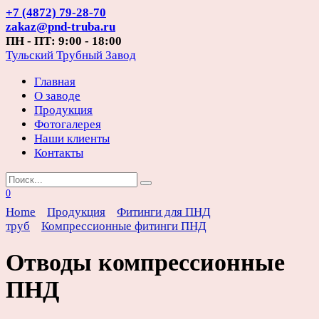
Перейти
+7 (4872) 79-28-70
к
zakaz@pnd-truba.ru
содержанию
ПН - ПТ: 9:00 - 18:00
Тульский Трубный Завод
Главная
О заводе
Продукция
Фотогалерея
Наши клиенты
Контакты
Search
for:
0
Home
Продукция
Фитинги для ПНД
труб
Компрессионные фитинги ПНД
Отводы компрессионные
ПНД