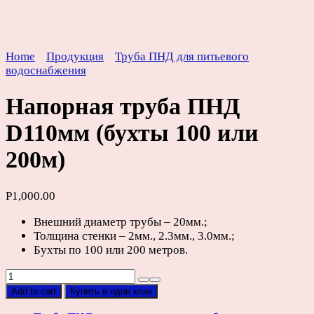
Home
Продукция
Труба ПНД для питьевого
водоснабжения
Напорная труба ПНД
D110мм (бухты 100 или
200м)
Р
1,000.00
Внешний диаметр трубы – 20мм.;
Толщина стенки – 2мм., 2.3мм., 3.0мм.;
Бухты по 100 или 200 метров.
Напорная
труба
Add to cart
Купить в один клик
ПНД