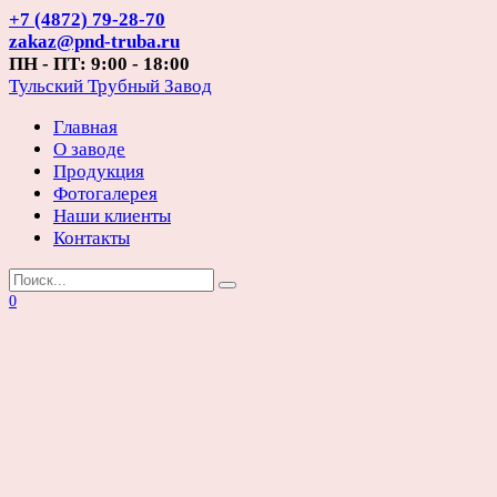
Перейти
+7 (4872) 79-28-70
к
zakaz@pnd-truba.ru
содержанию
ПН - ПТ: 9:00 - 18:00
Тульский Трубный Завод
Главная
О заводе
Продукция
Фотогалерея
Наши клиенты
Контакты
Search
for:
0