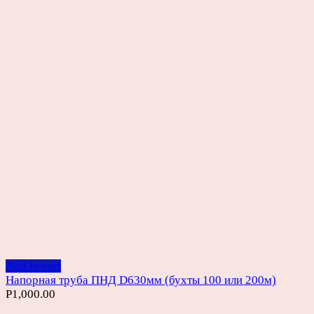
Add to cart
Напорная труба ПНД D630мм (бухты 100 или 200м)
Р
1,000.00