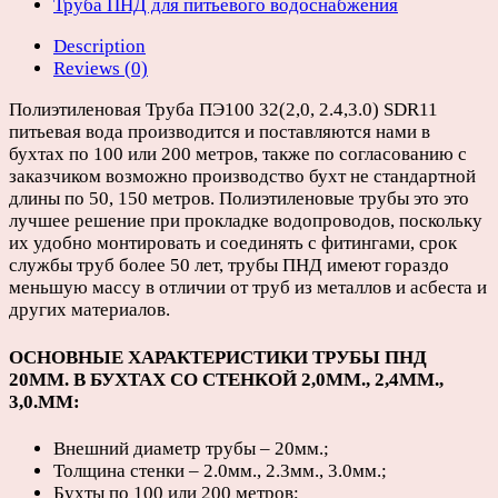
D110мм
Труба ПНД для питьевого водоснабжения
(бухты
Description
100
Reviews (0)
или
200м)
Полиэтиленовая Труба ПЭ100 32(2,0, 2.4,3.0) SDR11
quantity
питьевая вода производится и поставляются нами в
бухтах по 100 или 200 метров, также по согласованию с
заказчиком возможно производство бухт не стандартной
длины по 50, 150 метров. Полиэтиленовые трубы это это
лучшее решение при прокладке водопроводов, поскольку
их удобно монтировать и соединять с фитингами, срок
службы труб более 50 лет, трубы ПНД имеют гораздо
меньшую массу в отличии от труб из металлов и асбеста и
других материалов.
ОСНОВНЫЕ ХАРАКТЕРИСТИКИ ТРУБЫ ПНД
20ММ. В БУХТАХ СО СТЕНКОЙ 2,0ММ.,
2,4ММ.,
3,0.ММ
:
Внешний диаметр трубы – 20мм.;
Толщина стенки – 2.0мм., 2.3мм., 3.0мм.;
Бухты по 100 или 200 метров;