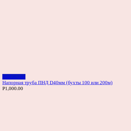
Add to cart
Напорная труба ПНД D40мм (бухты 100 или 200м)
Р
1,000.00