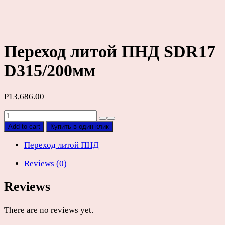
Переход литой ПНД SDR17
D315/200мм
Р
13,686.00
Переход
литой
Add to cart
Купить в один клик
ПНД
SDR17
Переход литой ПНД
D315/200мм
Reviews (0)
quantity
Reviews
There are no reviews yet.