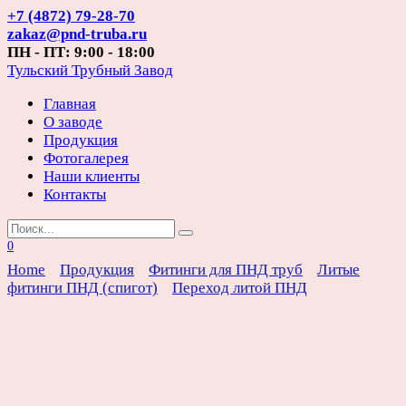
Перейти
+7 (4872) 79-28-70
к
zakaz@pnd-truba.ru
содержанию
ПН - ПТ: 9:00 - 18:00
Тульский Трубный Завод
Главная
О заводе
Продукция
Фотогалерея
Наши клиенты
Контакты
Search
for:
0
Home
Продукция
Фитинги для ПНД труб
Литые
фитинги ПНД (спигот)
Переход литой ПНД