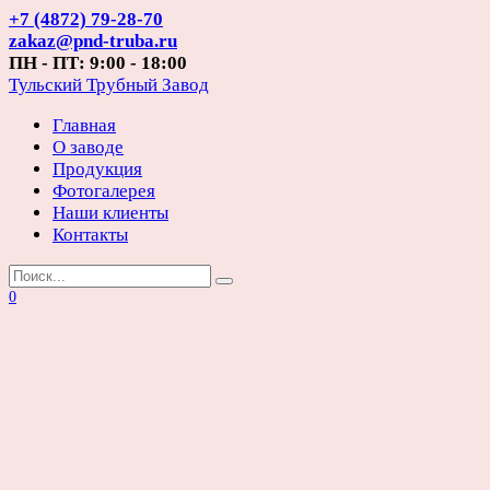
Перейти
+7 (4872) 79-28-70
к
zakaz@pnd-truba.ru
содержанию
ПН - ПТ: 9:00 - 18:00
Тульский Трубный Завод
Главная
О заводе
Продукция
Фотогалерея
Наши клиенты
Контакты
Search
for:
0