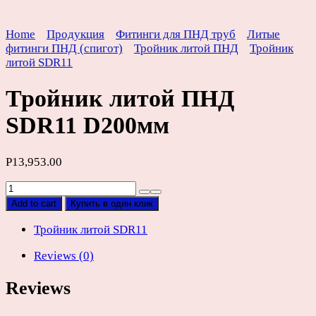
Home
Продукция
Фитинги для ПНД труб
Литые
фитинги ПНД (спигот)
Тройник литой ПНД
Тройник
литой SDR11
Тройник литой ПНД
SDR11 D200мм
Р
13,953.00
Тройник
литой
Add to cart
Купить в один клик
ПНД
SDR11
Тройник литой SDR11
D200мм
Reviews (0)
quantity
Reviews