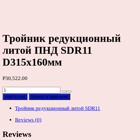
Тройник редукционный
литой ПНД SDR11
D315х160мм
Р
30,522.00
Тройник
редукционный
Add to cart
Купить в один клик
литой
ПНД
Тройник редукционный литой SDR11
SDR11
Reviews (0)
D315х160мм
quantity
Reviews