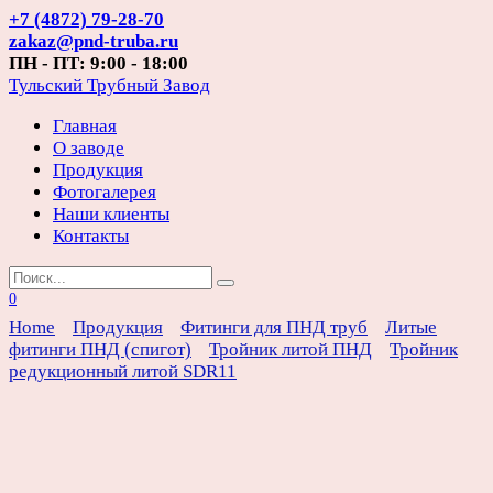
Перейти
+7 (4872) 79-28-70
к
zakaz@pnd-truba.ru
содержанию
ПН - ПТ: 9:00 - 18:00
Тульский Трубный Завод
Главная
О заводе
Продукция
Фотогалерея
Наши клиенты
Контакты
Search
for:
0
Home
Продукция
Фитинги для ПНД труб
Литые
фитинги ПНД (спигот)
Тройник литой ПНД
Тройник
редукционный литой SDR11