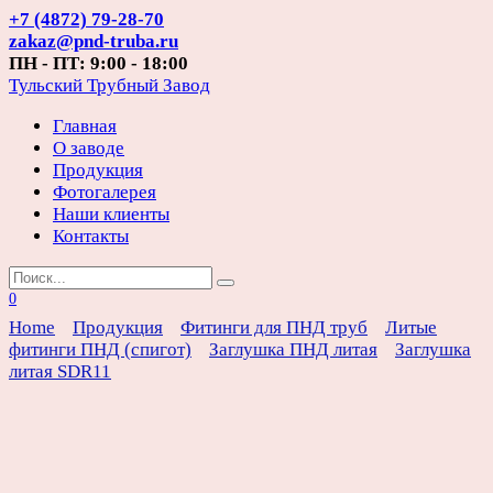
Перейти
+7 (4872) 79-28-70
к
zakaz@pnd-truba.ru
содержанию
ПН - ПТ: 9:00 - 18:00
Тульский Трубный Завод
Главная
О заводе
Продукция
Фотогалерея
Наши клиенты
Контакты
Search
for:
0
Home
Продукция
Фитинги для ПНД труб
Литые
фитинги ПНД (спигот)
Заглушка ПНД литая
Заглушка
литая SDR11