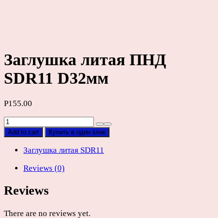
Заглушка литая ПНД
SDR11 D32мм
Р
155.00
Заглушка
литая
Add to cart
Купить в один клик
ПНД
SDR11
Заглушка литая SDR11
D32мм
Reviews (0)
quantity
Reviews
There are no reviews yet.