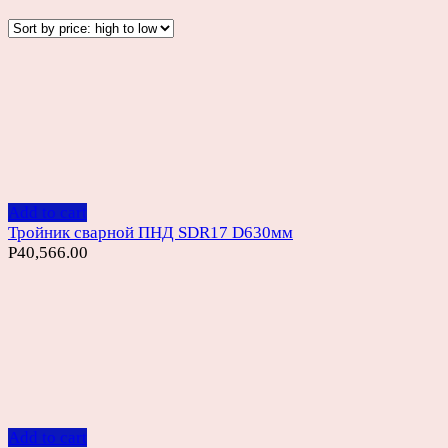
Add to cart
Тройник сварной ПНД SDR17 D630мм
Р
40,566.00
Add to cart