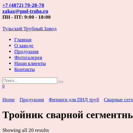
Перейти
+7 (4872) 79-28-70
к
zakaz@pnd-truba.ru
содержанию
ПН - ПТ: 9:00 - 18:00
Тульский Трубный Завод
Главная
О заводе
Продукция
Фотогалерея
Наши клиенты
Контакты
Search
for:
0
Home
Продукция
Фитинги для ПНД труб
Сварные сег
Тройник сварной сегментн
Showing all 20 results