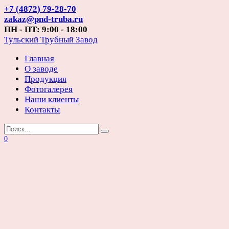
Перейти
+7 (4872) 79-28-70
к
zakaz@pnd-truba.ru
содержанию
ПН - ПТ: 9:00 - 18:00
Тульский Трубный Завод
Главная
О заводе
Продукция
Фотогалерея
Наши клиенты
Контакты
Search
for:
0