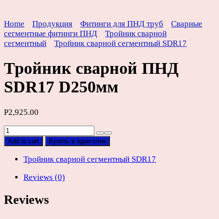
Home
Продукция
Фитинги для ПНД труб
Сварные
сегментные фитинги ПНД
Тройник сварной
сегментный
Тройник сварной сегментный SDR17
Тройник сварной ПНД
SDR17 D250мм
Р
2,925.00
Тройник
сварной
Add to cart
Купить в один клик
ПНД
SDR17
Тройник сварной сегментный SDR17
D250мм
Reviews (0)
quantity
Reviews