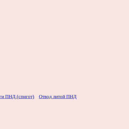
ги ПНД (спигот)
Отвод литой ПНД