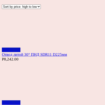
Add to cart
Отвод литой 30° ПНД SDR11 D225мм
Р
8,242.00
Add to cart