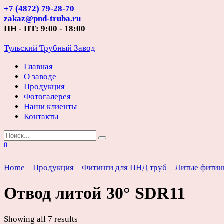
Перейти
+7 (4872) 79-28-70
к
zakaz@pnd-truba.ru
содержанию
ПН - ПТ: 9:00 - 18:00
Тульский Трубный Завод
Главная
О заводе
Продукция
Фотогалерея
Наши клиенты
Контакты
Search
for:
0
Home
Продукция
Фитинги для ПНД труб
Литые фитин
Отвод литой 30° SDR11
Showing all 7 results