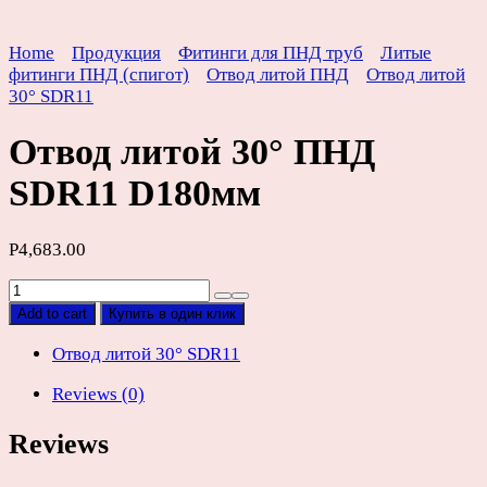
Home
Продукция
Фитинги для ПНД труб
Литые
фитинги ПНД (спигот)
Отвод литой ПНД
Отвод литой
30° SDR11
Отвод литой 30° ПНД
SDR11 D180мм
Р
4,683.00
Отвод
литой
Add to cart
Купить в один клик
30°
ПНД
Отвод литой 30° SDR11
SDR11
Reviews (0)
D180мм
quantity
Reviews