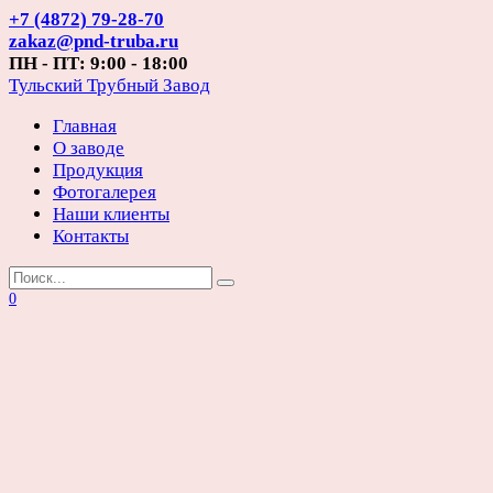
Перейти
+7 (4872) 79-28-70
к
zakaz@pnd-truba.ru
содержанию
ПН - ПТ: 9:00 - 18:00
Тульский Трубный Завод
Главная
О заводе
Продукция
Фотогалерея
Наши клиенты
Контакты
Search
for:
0