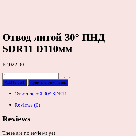
Отвод литой 30° ПНД
SDR11 D110мм
Р
2,022.00
Отвод
литой
Add to cart
Купить в один клик
30°
ПНД
Отвод литой 30° SDR11
SDR11
Reviews (0)
D110мм
quantity
Reviews
There are no reviews yet.