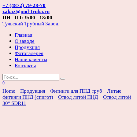
Перейти
+7 (4872) 79-28-70
к
zakaz@pnd-truba.ru
содержанию
ПН - ПТ: 9:00 - 18:00
Тульский Трубный Завод
Главная
О заводе
Продукция
Фотогалерея
Наши клиенты
Контакты
Search
for:
0
Home
Продукция
Фитинги для ПНД труб
Литые
фитинги ПНД (спигот)
Отвод литой ПНД
Отвод литой
30° SDR11