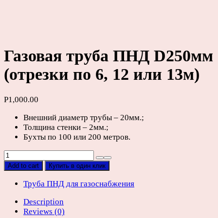
Газовая труба ПНД D250мм
(отрезки по 6, 12 или 13м)
Р
1,000.00
Внешний диаметр трубы – 20мм.;
Толщина стенки – 2мм.;
Бухты по 100 или 200 метров.
Газовая
труба
Add to cart
Купить в один клик
ПНД
D250мм
Труба ПНД для газоснабжения
(отрезки
Description
по
Reviews (0)
6,