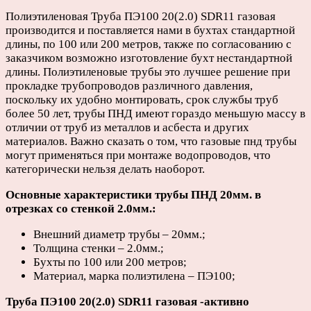
12
Полиэтиленовая Труба ПЭ100 20(2.0) SDR11 газовая
или
производится и поставляется нами в бухтах стандартной
13м)
длины, по 100 или 200 метров, также по согласованию с
quantity
заказчиком возможно изготовление бухт нестандартной
длины. Полиэтиленовые трубы это лучшее решение при
прокладке трубопроводов различного давления,
поскольку их удобно монтировать, срок службы труб
более 50 лет, трубы ПНД имеют гораздо меньшую массу в
отличии от труб из металлов и асбеста и других
материалов. Важно сказать о том, что газовые пнд трубы
могут применяться при монтаже водопроводов, что
категорически нельзя делать наоборот.
Основные характеристики трубы ПНД 20мм. в
отрезках со стенкой 2.0мм.:
Внешний диаметр трубы – 20мм.;
Толщина стенки – 2.0мм.;
Бухты по 100 или 200 метров;
Материал, марка полиэтилена – ПЭ100;
Труба ПЭ100 20(2.0) SDR11 газовая -активно