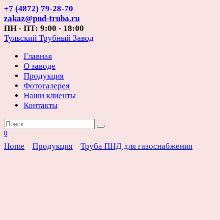
Перейти
+7 (4872) 79-28-70
к
zakaz@pnd-truba.ru
содержанию
ПН - ПТ: 9:00 - 18:00
Тульский Трубный Завод
Главная
О заводе
Продукция
Фотогалерея
Наши клиенты
Контакты
Search
for:
0
Home
Продукция
Труба ПНД для газоснабжения