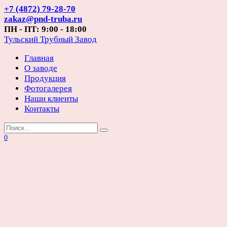
Перейти
+7 (4872) 79-28-70
к
zakaz@pnd-truba.ru
содержанию
ПН - ПТ: 9:00 - 18:00
Тульский Трубный Завод
Главная
О заводе
Продукция
Фотогалерея
Наши клиенты
Контакты
Search
for:
0