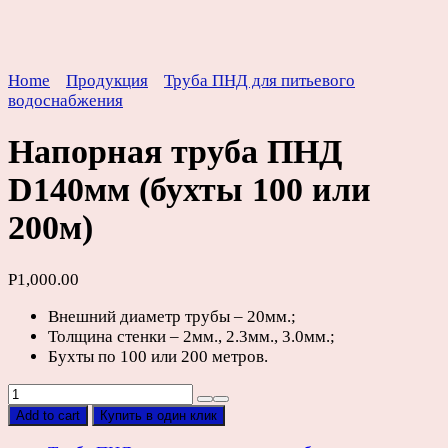
Home
Продукция
Труба ПНД для питьевого
водоснабжения
Напорная труба ПНД
D140мм (бухты 100 или
200м)
Р
1,000.00
Внешний диаметр трубы – 20мм.;
Толщина стенки – 2мм., 2.3мм., 3.0мм.;
Бухты по 100 или 200 метров.
Напорная
труба
Add to cart
Купить в один клик
ПНД