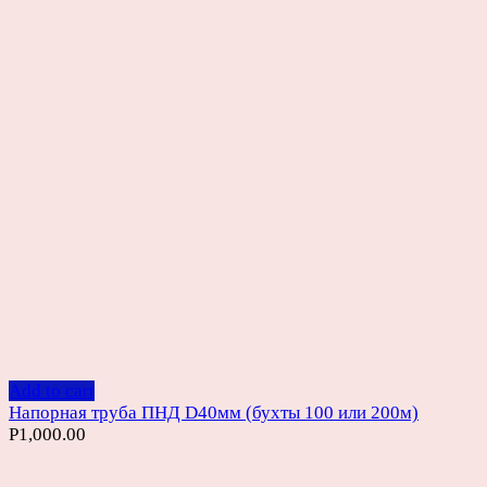
Add to cart
Напорная труба ПНД D40мм (бухты 100 или 200м)
Р
1,000.00