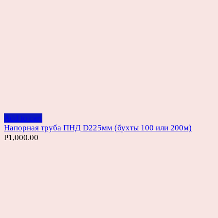
Add to cart
Напорная труба ПНД D225мм (бухты 100 или 200м)
Р
1,000.00