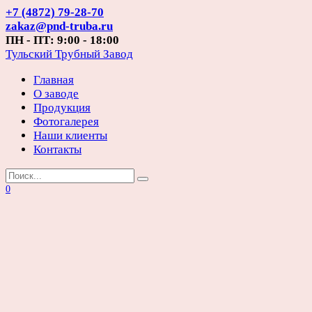
Перейти
+7 (4872) 79-28-70
к
zakaz@pnd-truba.ru
содержанию
ПН - ПТ: 9:00 - 18:00
Тульский Трубный Завод
Главная
О заводе
Продукция
Фотогалерея
Наши клиенты
Контакты
Search
for:
0