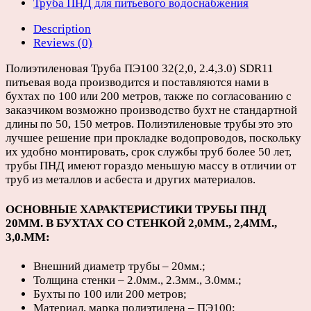
D140мм
Труба ПНД для питьевого водоснабжения
(бухты
Description
100
Reviews (0)
или
200м)
Полиэтиленовая Труба ПЭ100 32(2,0, 2.4,3.0) SDR11
quantity
питьевая вода производится и поставляются нами в
бухтах по 100 или 200 метров, также по согласованию с
заказчиком возможно производство бухт не стандартной
длины по 50, 150 метров. Полиэтиленовые трубы это это
лучшее решение при прокладке водопроводов, поскольку
их удобно монтировать, срок службы труб более 50 лет,
трубы ПНД имеют гораздо меньшую массу в отличии от
труб из металлов и асбеста и других материалов.
ОСНОВНЫЕ ХАРАКТЕРИСТИКИ ТРУБЫ ПНД
20ММ. В БУХТАХ СО СТЕНКОЙ 2,0ММ.,
2,4ММ.,
3,0.ММ
:
Внешний диаметр трубы – 20мм.;
Толщина стенки – 2.0мм., 2.3мм., 3.0мм.;
Бухты по 100 или 200 метров;
Материал, марка полиэтилена – ПЭ100;