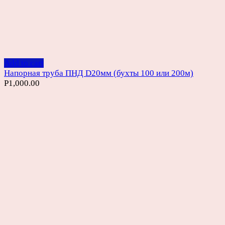
Add to cart
Напорная труба ПНД D20мм (бухты 100 или 200м)
Р
1,000.00