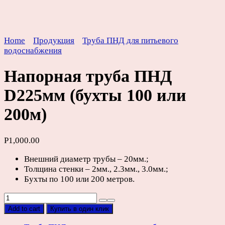
Home
Продукция
Труба ПНД для питьевого
водоснабжения
Напорная труба ПНД
D225мм (бухты 100 или
200м)
Р
1,000.00
Внешний диаметр трубы – 20мм.;
Толщина стенки – 2мм., 2.3мм., 3.0мм.;
Бухты по 100 или 200 метров.
Напорная
труба
Add to cart
Купить в один клик
ПНД