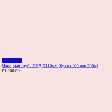
Add to cart
Напорная труба ПНД D110мм (бухты 100 или 200м)
Р
1,000.00