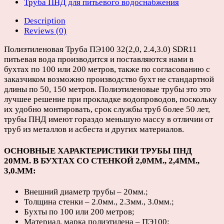
D225мм
Труба ПНД для питьевого водоснабжения
(бухты
Description
100
Reviews (0)
или
200м)
Полиэтиленовая Труба ПЭ100 32(2,0, 2.4,3.0) SDR11
quantity
питьевая вода производится и поставляются нами в
бухтах по 100 или 200 метров, также по согласованию с
заказчиком возможно производство бухт не стандартной
длины по 50, 150 метров. Полиэтиленовые трубы это это
лучшее решение при прокладке водопроводов, поскольку
их удобно монтировать, срок службы труб более 50 лет,
трубы ПНД имеют гораздо меньшую массу в отличии от
труб из металлов и асбеста и других материалов.
ОСНОВНЫЕ ХАРАКТЕРИСТИКИ ТРУБЫ ПНД
20ММ. В БУХТАХ СО СТЕНКОЙ 2,0ММ.,
2,4ММ.,
3,0.ММ
:
Внешний диаметр трубы – 20мм.;
Толщина стенки – 2.0мм., 2.3мм., 3.0мм.;
Бухты по 100 или 200 метров;
Материал, марка полиэтилена – ПЭ100;