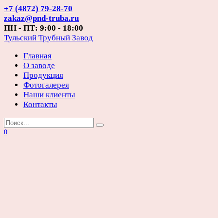
Перейти
+7 (4872) 79-28-70
к
zakaz@pnd-truba.ru
содержанию
ПН - ПТ: 9:00 - 18:00
Тульский Трубный Завод
Главная
О заводе
Продукция
Фотогалерея
Наши клиенты
Контакты
Search
for:
0