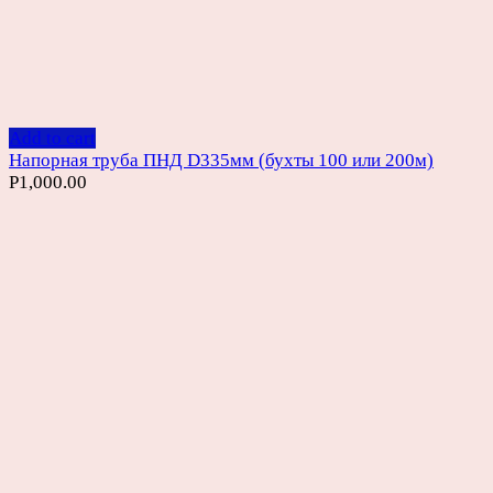
Add to cart
Напорная труба ПНД D335мм (бухты 100 или 200м)
Р
1,000.00