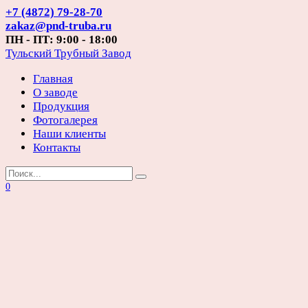
Перейти
+7 (4872) 79-28-70
к
zakaz@pnd-truba.ru
содержанию
ПН - ПТ: 9:00 - 18:00
Тульский Трубный Завод
Главная
О заводе
Продукция
Фотогалерея
Наши клиенты
Контакты
Search
for:
0