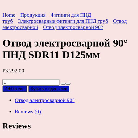
Home
Продукция
Фитинги для ПНД
труб
Электросварные фитинги для ПНД труб
Отвод
электросварной
Отвод электросварной 90°
Отвод электросварной 90°
ПНД SDR11 D125мм
Р
3,292.00
Отвод
электросварной
Add to cart
Купить в один клик
90°
ПНД
Отвод электросварной 90°
SDR11
Reviews (0)
D125мм
quantity
Reviews