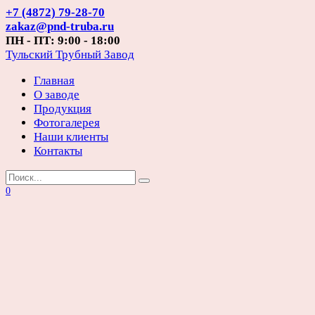
Перейти
+7 (4872) 79-28-70
к
zakaz@pnd-truba.ru
содержанию
ПН - ПТ: 9:00 - 18:00
Тульский Трубный Завод
Главная
О заводе
Продукция
Фотогалерея
Наши клиенты
Контакты
Search
for:
0