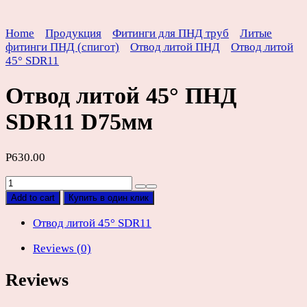
Home
Продукция
Фитинги для ПНД труб
Литые
фитинги ПНД (спигот)
Отвод литой ПНД
Отвод литой
45° SDR11
Отвод литой 45° ПНД
SDR11 D75мм
Р
630.00
Отвод
литой
Add to cart
Купить в один клик
45°
ПНД
Отвод литой 45° SDR11
SDR11
Reviews (0)
D75мм
quantity
Reviews