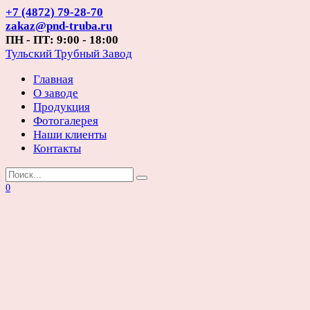
Перейти
+7 (4872) 79-28-70
к
zakaz@pnd-truba.ru
содержанию
ПН - ПТ: 9:00 - 18:00
Тульский Трубный Завод
Главная
О заводе
Продукция
Фотогалерея
Наши клиенты
Контакты
Search
for:
0