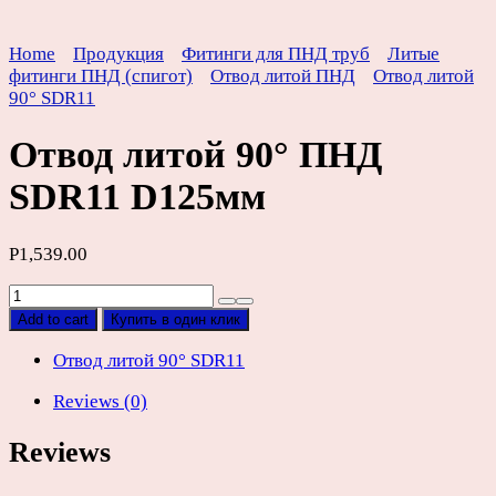
Home
Продукция
Фитинги для ПНД труб
Литые
фитинги ПНД (спигот)
Отвод литой ПНД
Отвод литой
90° SDR11
Отвод литой 90° ПНД
SDR11 D125мм
Р
1,539.00
Отвод
литой
Add to cart
Купить в один клик
90°
ПНД
Отвод литой 90° SDR11
SDR11
Reviews (0)
D125мм
quantity
Reviews