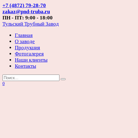
Перейти
+7 (4872) 79-28-70
к
zakaz@pnd-truba.ru
содержанию
ПН - ПТ: 9:00 - 18:00
Тульский Трубный Завод
Главная
О заводе
Продукция
Фотогалерея
Наши клиенты
Контакты
Search
for:
0