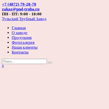
Перейти
+7 (4872) 79-28-70
к
zakaz@pnd-truba.ru
содержанию
ПН - ПТ: 9:00 - 18:00
Тульский Трубный Завод
Главная
О заводе
Продукция
Фотогалерея
Наши клиенты
Контакты
Search
for:
0