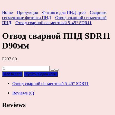
Home
Продукция
Фитинги для ПНД труб
Сварные
сегментные фитинги ПНД
Отвод сварной сегментный
ПНД
Отвод сварной сегментный 5-45° SDR11
Отвод сварной ПНД SDR11
D90мм
Р
297.00
Отвод
сварной
Add to cart
Купить в один клик
ПНД
SDR11
Отвод сварной сегментный 5-45° SDR11
D90мм
Reviews (0)
quantity
Reviews