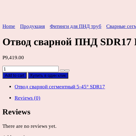
Home
Продукция
Фитинги для ПНД труб
Сварные сег
Отвод сварной ПНД SDR17
Р
9,419.00
Отвод
сварной
Add to cart
Купить в один клик
ПНД
SDR17
Отвод сварной сегментный 5-45° SDR17
D500мм
Reviews (0)
quantity
Reviews
There are no reviews yet.