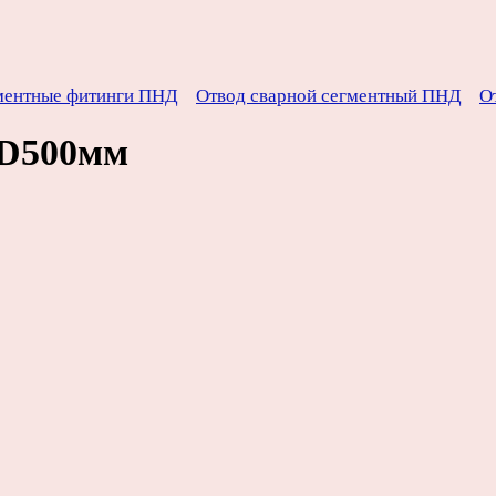
ментные фитинги ПНД
Отвод сварной сегментный ПНД
О
 D500мм