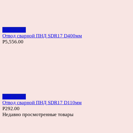
Add to cart
Отвод сварной ПНД SDR17 D400мм
Р
5,556.00
Add to cart
Отвод сварной ПНД SDR17 D110мм
Р
292.00
Недавно просмотренные товары