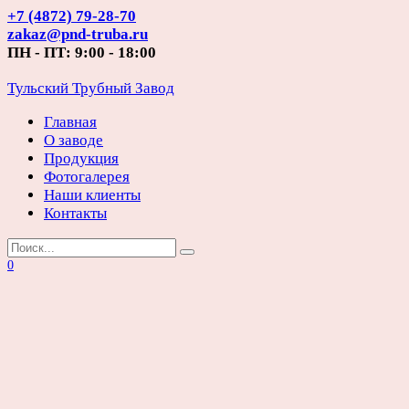
Перейти
+7 (4872) 79-28-70
к
zakaz@pnd-truba.ru
содержанию
ПН - ПТ: 9:00 - 18:00
Тульский Трубный Завод
Главная
О заводе
Продукция
Фотогалерея
Наши клиенты
Контакты
Search
for:
0