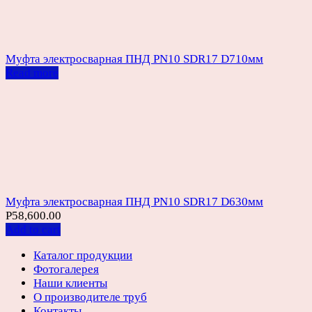
Муфта электросварная ПНД PN10 SDR17 D710мм
Read more
Муфта электросварная ПНД PN10 SDR17 D630мм
Р
58,600.00
Add to cart
Каталог продукции
Фотогалерея
Наши клиенты
О производителе труб
Контакты