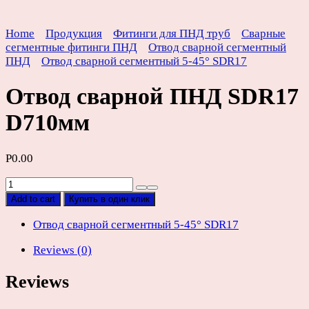
Home
Продукция
Фитинги для ПНД труб
Сварные
сегментные фитинги ПНД
Отвод сварной сегментный
ПНД
Отвод сварной сегментный 5-45° SDR17
Отвод сварной ПНД SDR17
D710мм
Р
0.00
Отвод
сварной
Add to cart
Купить в один клик
ПНД
SDR17
Отвод сварной сегментный 5-45° SDR17
D710мм
Reviews (0)
quantity
Reviews