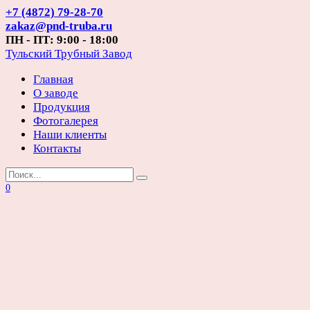
Перейти
+7 (4872) 79-28-70
к
zakaz@pnd-truba.ru
содержанию
ПН - ПТ: 9:00 - 18:00
Тульский Трубный Завод
Главная
О заводе
Продукция
Фотогалерея
Наши клиенты
Контакты
Search
for:
0