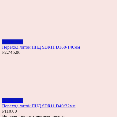
Add to cart
Переход литой ПНД SDR11 D160/140мм
Р
2,745.00
Add to cart
Переход литой ПНД SDR11 D40/32мм
Р
110.00
Недавно просмотренные товары