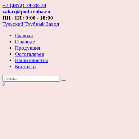
Перейти
+7 (4872) 79-28-70
к
zakaz@pnd-truba.ru
содержанию
ПН - ПТ: 9:00 - 18:00
Тульский Трубный Завод
Главная
О заводе
Продукция
Фотогалерея
Наши клиенты
Контакты
Search
for:
0