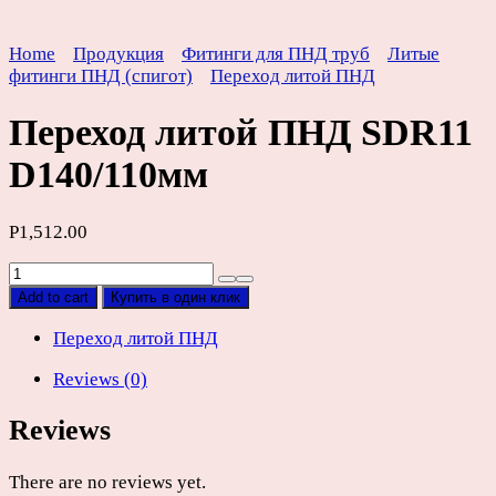
Home
Продукция
Фитинги для ПНД труб
Литые
фитинги ПНД (спигот)
Переход литой ПНД
Переход литой ПНД SDR11
D140/110мм
Р
1,512.00
Переход
литой
Add to cart
Купить в один клик
ПНД
SDR11
Переход литой ПНД
D140/110мм
Reviews (0)
quantity
Reviews
There are no reviews yet.