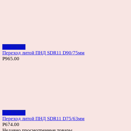
Add to cart
Переход литой ПНД SDR11 D90/75мм
Р
965.00
Add to cart
Переход литой ПНД SDR11 D75/63мм
Р
674.00
Недавно просмотренные товары