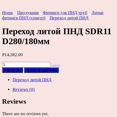
Home
Продукция
Фитинги для ПНД труб
Литые
фитинги ПНД (спигот)
Переход литой ПНД
Переход литой ПНД SDR11
D280/180мм
Р
14,382.00
Переход
литой
Add to cart
Купить в один клик
ПНД
SDR11
Переход литой ПНД
D280/180мм
Reviews (0)
quantity
Reviews
There are no reviews yet.