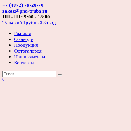
Перейти
+7 (4872) 79-28-70
к
zakaz@pnd-truba.ru
содержанию
ПН - ПТ: 9:00 - 18:00
Тульский Трубный Завод
Главная
О заводе
Продукция
Фотогалерея
Наши клиенты
Контакты
Search
for:
0