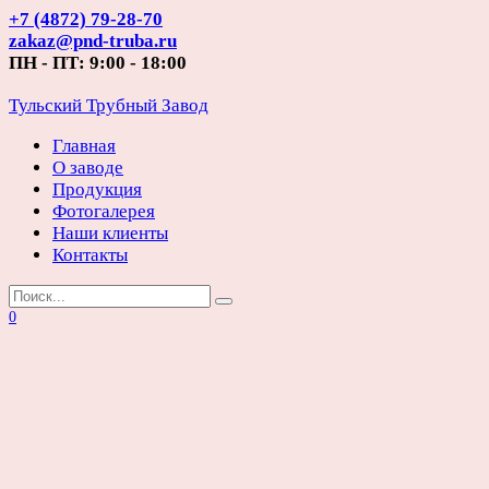
Перейти
+7 (4872) 79-28-70
к
zakaz@pnd-truba.ru
содержанию
ПН - ПТ: 9:00 - 18:00
Тульский Трубный Завод
Главная
О заводе
Продукция
Фотогалерея
Наши клиенты
Контакты
Search
for:
0