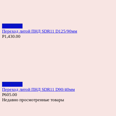
Add to cart
Переход литой ПНД SDR11 D125/90мм
Р
1,430.00
Add to cart
Переход литой ПНД SDR11 D90/40мм
Р
605.00
Недавно просмотренные товары