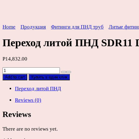
Home
Продукция
Фитинги для ПНД труб
Литые фитин
Переход литой ПНД SDR11 
Р
14,832.00
Переход
литой
Add to cart
Купить в один клик
ПНД
SDR11
Переход литой ПНД
D280/250мм
Reviews (0)
quantity
Reviews
There are no reviews yet.