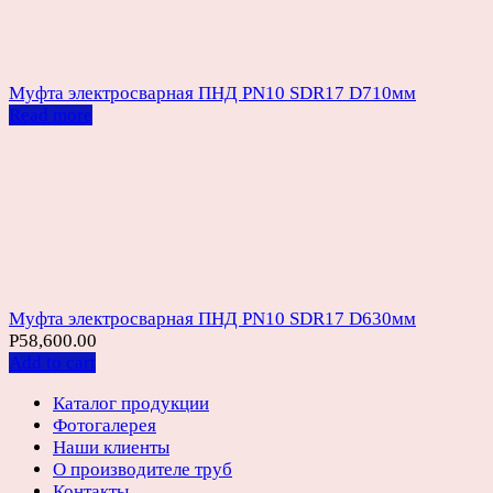
Муфта электросварная ПНД PN10 SDR17 D710мм
Read more
Муфта электросварная ПНД PN10 SDR17 D630мм
Р
58,600.00
Add to cart
Каталог продукции
Фотогалерея
Наши клиенты
О производителе труб
Контакты