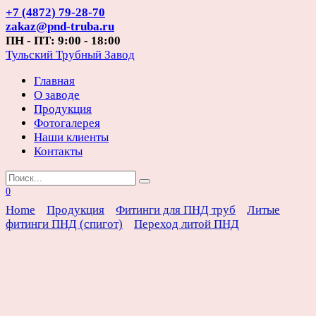
Перейти
+7 (4872) 79-28-70
к
zakaz@pnd-truba.ru
содержанию
ПН - ПТ: 9:00 - 18:00
Тульский Трубный Завод
Главная
О заводе
Продукция
Фотогалерея
Наши клиенты
Контакты
Search
for:
0
Home
Продукция
Фитинги для ПНД труб
Литые
фитинги ПНД (спигот)
Переход литой ПНД