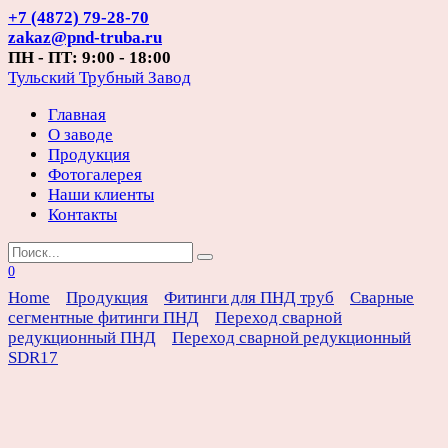
Перейти
+7 (4872) 79-28-70
к
zakaz@pnd-truba.ru
содержанию
ПН - ПТ: 9:00 - 18:00
Тульский Трубный Завод
Главная
О заводе
Продукция
Фотогалерея
Наши клиенты
Контакты
Search
for:
0
Home
Продукция
Фитинги для ПНД труб
Сварные
сегментные фитинги ПНД
Переход сварной
редукционный ПНД
Переход сварной редукционный
SDR17