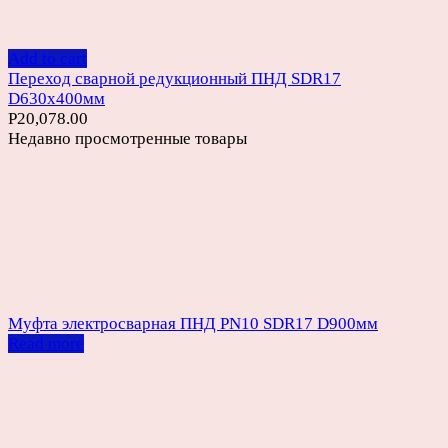
Add to cart
Переход сварной редукционный ПНД SDR17
D630х400мм
Р
20,078.00
Недавно просмотренные товары
Муфта электросварная ПНД PN10 SDR17 D900мм
Read more