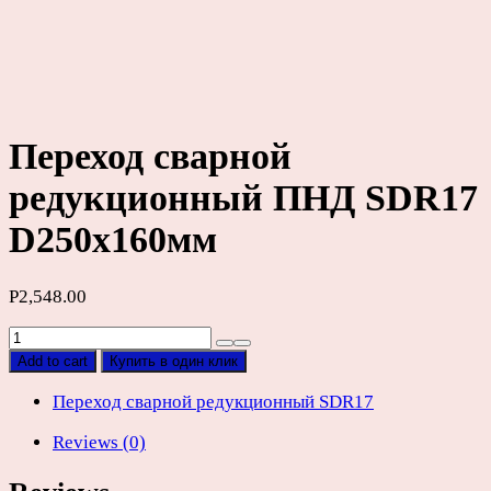
Переход сварной
редукционный ПНД SDR17
D250х160мм
Р
2,548.00
Переход
сварной
Add to cart
Купить в один клик
редукционный
ПНД
Переход сварной редукционный SDR17
SDR17
Reviews (0)
D250х160мм
quantity