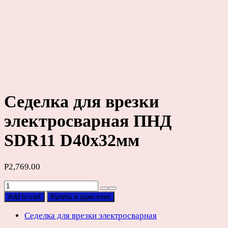
Седелка для врезки
электросварная ПНД
SDR11 D40х32мм
Р
2,769.00
Седелка
для
Add to cart
Купить в один клик
врезки
электросварная
Седелка для врезки электросварная
ПНД