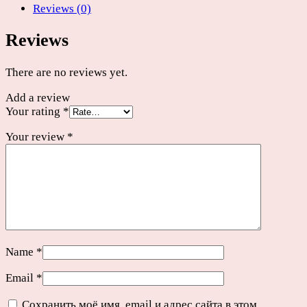
Reviews (0)
SDR11
D40х32мм
Reviews
quantity
There are no reviews yet.
Add a review
Your rating
*
Your review
*
Name
*
Email
*
Сохранить моё имя, email и адрес сайта в этом