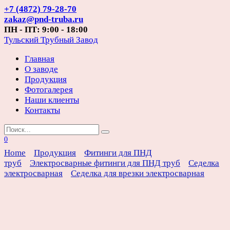
Перейти
+7 (4872) 79-28-70
к
zakaz@pnd-truba.ru
содержанию
ПН - ПТ: 9:00 - 18:00
Тульский Трубный Завод
Главная
О заводе
Продукция
Фотогалерея
Наши клиенты
Контакты
Search
for:
0
Home
Продукция
Фитинги для ПНД
труб
Электросварные фитинги для ПНД труб
Седелка
электросварная
Седелка для врезки электросварная