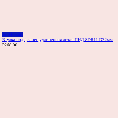
Add to cart
Втулка под фланец удлиненная литая ПНД SDR11 D32мм
Р
268.00