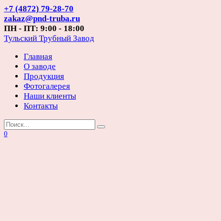
Перейти
+7 (4872) 79-28-70
к
zakaz@pnd-truba.ru
содержанию
ПН - ПТ: 9:00 - 18:00
Тульский Трубный Завод
Главная
О заводе
Продукция
Фотогалерея
Наши клиенты
Контакты
Search
for:
0