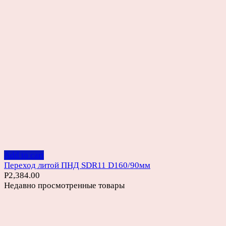
Add to cart
Переход литой ПНД SDR11 D160/90мм
Р
2,384.00
Недавно просмотренные товары