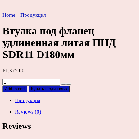
Home
Продукция
Втулка под фланец
удлиненная литая ПНД
SDR11 D180мм
Р
1,375.00
Втулка
под
Add to cart
Купить в один клик
фланец
удлиненная
Продукция
литая
Reviews (0)
ПНД
SDR11
Reviews
D180мм
quantity