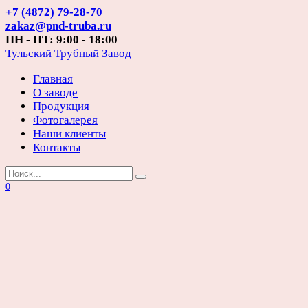
Перейти
+7 (4872) 79-28-70
к
zakaz@pnd-truba.ru
содержанию
ПН - ПТ: 9:00 - 18:00
Тульский Трубный Завод
Главная
О заводе
Продукция
Фотогалерея
Наши клиенты
Контакты
Search
for:
0