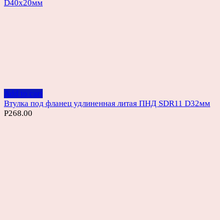
D40х20мм
Add to cart
Втулка под фланец удлиненная литая ПНД SDR11 D32мм
Р
268.00