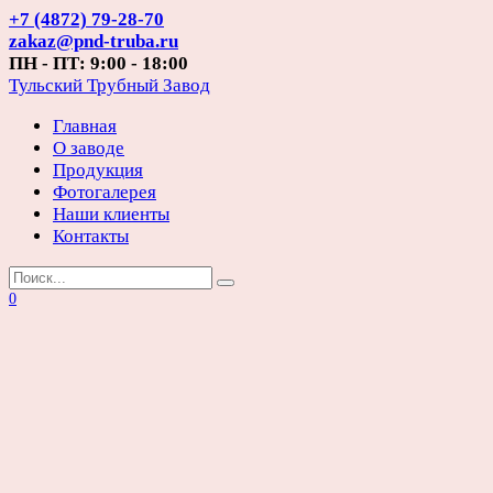
Перейти
+7 (4872) 79-28-70
к
zakaz@pnd-truba.ru
содержанию
ПН - ПТ: 9:00 - 18:00
Тульский Трубный Завод
Главная
О заводе
Продукция
Фотогалерея
Наши клиенты
Контакты
Search
for:
0