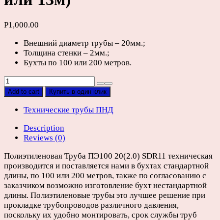
Р
1,000.00
Внешний диаметр трубы – 20мм.;
Толщина стенки – 2мм.;
Бухты по 100 или 200 метров.
Техническая
труба
Add to cart
Купить в один клик
ПНД
D250мм
Технические трубы ПНД
(отрезки
Description
по
Reviews (0)
6,
12
Полиэтиленовая Труба ПЭ100 20(2.0) SDR11 техническая
или
производится и поставляется нами в бухтах стандартной
13м)
длины, по 100 или 200 метров, также по согласованию с
quantity
заказчиком возможно изготовление бухт нестандартной
длины. Полиэтиленовые трубы это лучшее решение при
прокладке трубопроводов различного давления,
поскольку их удобно монтировать, срок службы труб