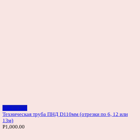
Add to cart
Техническая труба ПНД D110мм (отрезки по 6, 12 или
13м)
Р
1,000.00