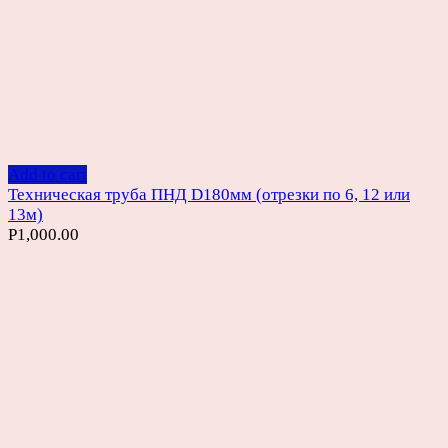
Add to cart
Техническая труба ПНД D180мм (отрезки по 6, 12 или
13м)
Р
1,000.00