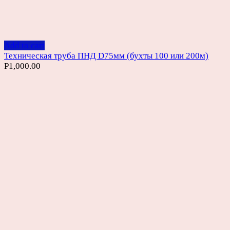
Add to cart
Техническая труба ПНД D75мм (бухты 100 или 200м)
Р
1,000.00