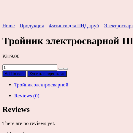
Home
Продукция
Фитинги для ПНД труб
Электросвар
Тройник электросварной 
Р
319.00
Тройник
электросварной
Add to cart
Купить в один клик
ПНД
SDR11
Тройник электросварной
D32мм
Reviews (0)
quantity
Reviews
There are no reviews yet.