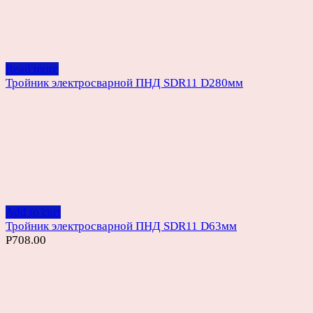
Read more
Тройник электросварной ПНД SDR11 D280мм
Add to cart
Тройник электросварной ПНД SDR11 D63мм
Р
708.00