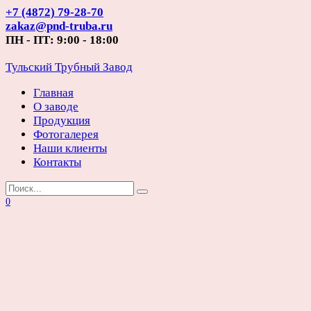
Перейти
+7 (4872) 79-28-70
к
zakaz@pnd-truba.ru
содержанию
ПН - ПТ: 9:00 - 18:00
Тульский Трубный Завод
Главная
О заводе
Продукция
Фотогалерея
Наши клиенты
Контакты
Search
for:
0