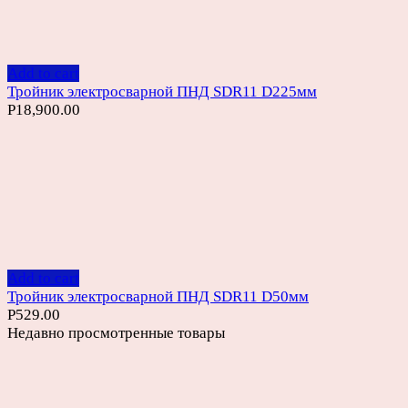
Add to cart
Тройник электросварной ПНД SDR11 D225мм
Р
18,900.00
Add to cart
Тройник электросварной ПНД SDR11 D50мм
Р
529.00
Недавно просмотренные товары