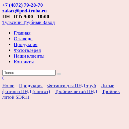
Перейти
+7 (4872) 79-28-70
к
zakaz@pnd-truba.ru
содержанию
ПН - ПТ: 9:00 - 18:00
Тульский Трубный Завод
Главная
О заводе
Продукция
Фотогалерея
Наши клиенты
Контакты
Search
for:
0
Home
Продукция
Фитинги для ПНД труб
Литые
фитинги ПНД (спигот)
Тройник литой ПНД
Тройник
литой SDR11