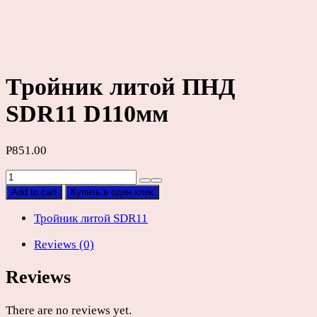
Тройник литой ПНД
SDR11 D110мм
Р
851.00
Тройник
литой
Add to cart
Купить в один клик
ПНД
SDR11
Тройник литой SDR11
D110мм
Reviews (0)
quantity
Reviews
There are no reviews yet.