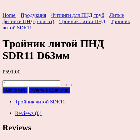
Home
Продукция
Фитинги для ПНД труб
Литые
фитинги ПНД (спигот)
Тройник литой ПНД
Тройник
литой SDR11
Тройник литой ПНД
SDR11 D63мм
Р
591.00
Тройник
литой
Add to cart
Купить в один клик
ПНД
SDR11
Тройник литой SDR11
D63мм
Reviews (0)
quantity
Reviews