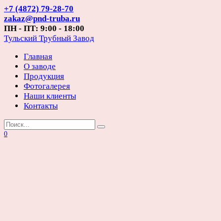
Перейти
+7 (4872) 79-28-70
к
zakaz@pnd-truba.ru
содержанию
ПН - ПТ: 9:00 - 18:00
Тульский Трубный Завод
Главная
О заводе
Продукция
Фотогалерея
Наши клиенты
Контакты
Search
for:
0