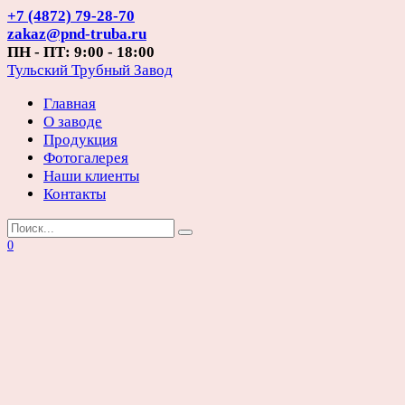
Перейти
+7 (4872) 79-28-70
к
zakaz@pnd-truba.ru
содержанию
ПН - ПТ: 9:00 - 18:00
Тульский Трубный Завод
Главная
О заводе
Продукция
Фотогалерея
Наши клиенты
Контакты
Search
for:
0