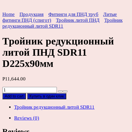
Home
Продукция
Фитинги для ПНД труб
Литые
фитинги ПНД (спигот)
Тройник литой ПНД
Тройник
редукционный литой SDR11
Тройник редукционный
литой ПНД SDR11
D225х90мм
Р
11,644.00
Тройник
редукционный
Add to cart
Купить в один клик
литой
ПНД
Тройник редукционный литой SDR11
SDR11
Reviews (0)
D225х90мм
quantity
Reviews