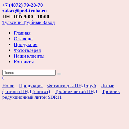
Перейти
+7 (4872) 79-28-70
к
zakaz@pnd-truba.ru
содержанию
ПН - ПТ: 9:00 - 18:00
Тульский Трубный Завод
Главная
О заводе
Продукция
Фотогалерея
Наши клиенты
Контакты
Search
for:
0
Home
Продукция
Фитинги для ПНД труб
Литые
фитинги ПНД (спигот)
Тройник литой ПНД
Тройник
редукционный литой SDR11