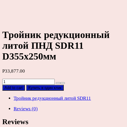
Тройник редукционный
литой ПНД SDR11
D355х250мм
Р
33,877.00
Тройник
редукционный
Add to cart
Купить в один клик
литой
ПНД
Тройник редукционный литой SDR11
SDR11
Reviews (0)
D355х250мм
quantity
Reviews