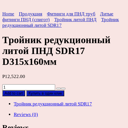
Home
Продукция
Фитинги для ПНД труб
Литые
фитинги ПНД (спигот)
Тройник литой ПНД
Тройник
редукционный литой SDR17
Тройник редукционный
литой ПНД SDR17
D315х160мм
Р
12,522.00
Тройник
редукционный
Add to cart
Купить в один клик
литой
ПНД
Тройник редукционный литой SDR17
SDR17
Reviews (0)
D315х160мм
quantity
Reviews