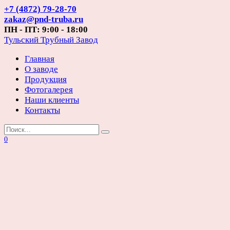
Перейти
+7 (4872) 79-28-70
к
zakaz@pnd-truba.ru
содержанию
ПН - ПТ: 9:00 - 18:00
Тульский Трубный Завод
Главная
О заводе
Продукция
Фотогалерея
Наши клиенты
Контакты
Search
for:
0