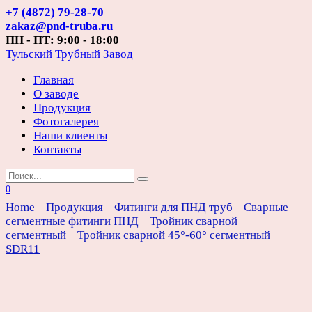
Перейти
+7 (4872) 79-28-70
к
zakaz@pnd-truba.ru
содержанию
ПН - ПТ: 9:00 - 18:00
Тульский Трубный Завод
Главная
О заводе
Продукция
Фотогалерея
Наши клиенты
Контакты
Search
for:
0
Home
Продукция
Фитинги для ПНД труб
Сварные
сегментные фитинги ПНД
Тройник сварной
сегментный
Тройник сварной 45°-60° сегментный
SDR11