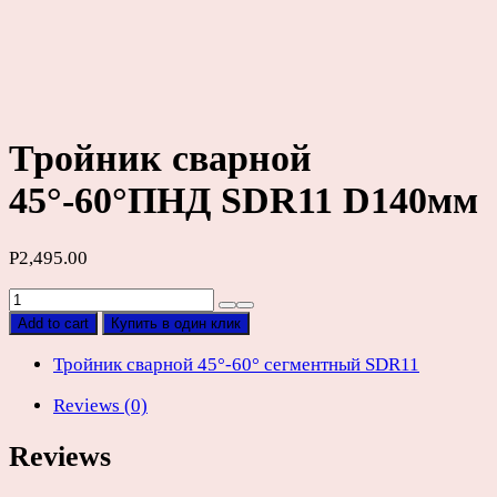
Тройник сварной
45°-60°ПНД SDR11 D140мм
Р
2,495.00
Тройник
сварной
Add to cart
Купить в один клик
45°-60°ПНД
SDR11
Тройник сварной 45°-60° сегментный SDR11
D140мм
Reviews (0)
quantity
Reviews