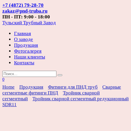
Перейти
+7 (4872) 79-28-70
к
zakaz@pnd-truba.ru
содержанию
ПН - ПТ: 9:00 - 18:00
Тульский Трубный Завод
Главная
О заводе
Продукция
Фотогалерея
Наши клиенты
Контакты
Search
for:
0
Home
Продукция
Фитинги для ПНД труб
Сварные
сегментные фитинги ПНД
Тройник сварной
сегментный
Тройник сварной сегментный редукционный
SDR11