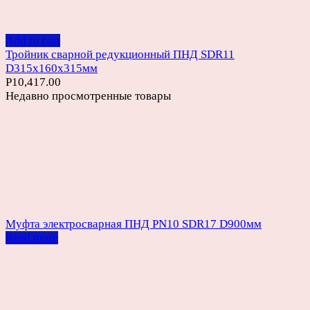
Add to cart
Тройник сварной редукционный ПНД SDR11
D315х160х315мм
Р
10,417.00
Недавно просмотренные товары
Муфта электросварная ПНД PN10 SDR17 D900мм
Read more