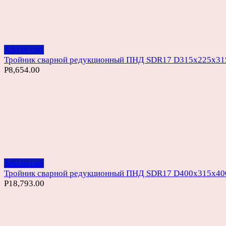
Add to cart
Тройник сварной редукционный ПНД SDR17 D315х225х3
Р
8,654.00
Add to cart
Тройник сварной редукционный ПНД SDR17 D400х315х4
Р
18,793.00