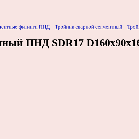
ментные фитинги ПНД
Тройник сварной сегментный
Трой
онный ПНД SDR17 D160х90х1