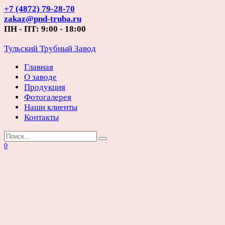
Перейти
+7 (4872) 79-28-70
к
zakaz@pnd-truba.ru
содержанию
ПН - ПТ: 9:00 - 18:00
Тульский Трубный Завод
Главная
О заводе
Продукция
Фотогалерея
Наши клиенты
Контакты
Search
for:
0