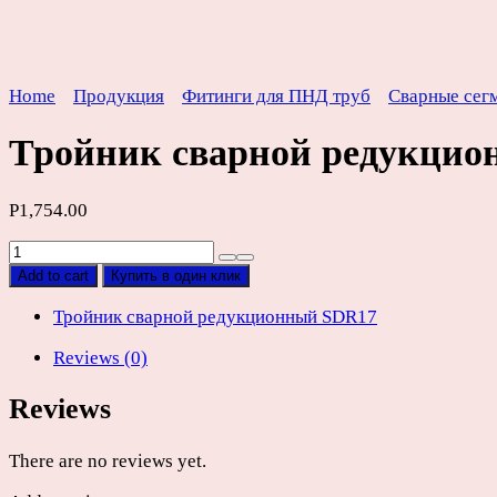
Home
Продукция
Фитинги для ПНД труб
Сварные сег
Тройник сварной редукци
Р
1,754.00
Тройник
сварной
Add to cart
Купить в один клик
редукционный
ПНД
Тройник сварной редукционный SDR17
SDR17
Reviews (0)
D160х90х160мм
quantity
Reviews
There are no reviews yet.