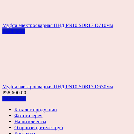
Муфта электросварная ПНД PN10 SDR17 D710мм
Read more
Муфта электросварная ПНД PN10 SDR17 D630мм
Р
58,600.00
Add to cart
Каталог продукции
Фотогалерея
Наши клиенты
О производителе труб
Контакты