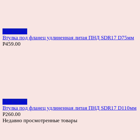
Add to cart
Втулка под фланец удлиненная литая ПНД SDR17 D75мм
Р
459.00
Add to cart
Втулка под фланец удлиненная литая ПНД SDR17 D110мм
Р
260.00
Недавно просмотренные товары