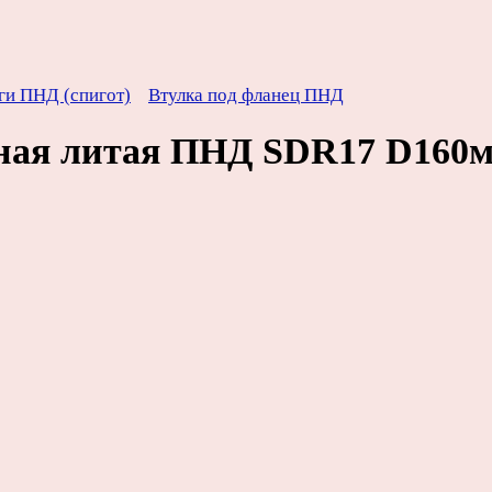
ги ПНД (спигот)
Втулка под фланец ПНД
нная литая ПНД SDR17 D160