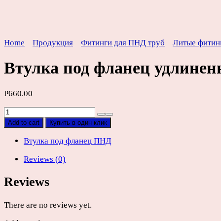
Home
Продукция
Фитинги для ПНД труб
Литые фитин
Втулка под фланец удлине
Р
660.00
Втулка
под
Add to cart
Купить в один клик
фланец
удлиненная
Втулка под фланец ПНД
литая
Reviews (0)
ПНД
SDR17
Reviews
D160мм
quantity
There are no reviews yet.