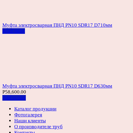
Муфта электросварная ПНД PN10 SDR17 D710мм
Read more
Муфта электросварная ПНД PN10 SDR17 D630мм
Р
58,600.00
Add to cart
Каталог продукции
Фотогалерея
Наши клиенты
О производителе труб
Контакты