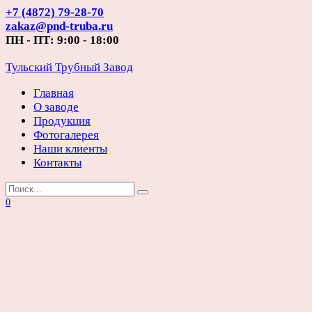
Перейти
+7 (4872) 79-28-70
к
zakaz@pnd-truba.ru
содержанию
ПН - ПТ: 9:00 - 18:00
Тульский Трубный Завод
Главная
О заводе
Продукция
Фотогалерея
Наши клиенты
Контакты
Search
for:
0