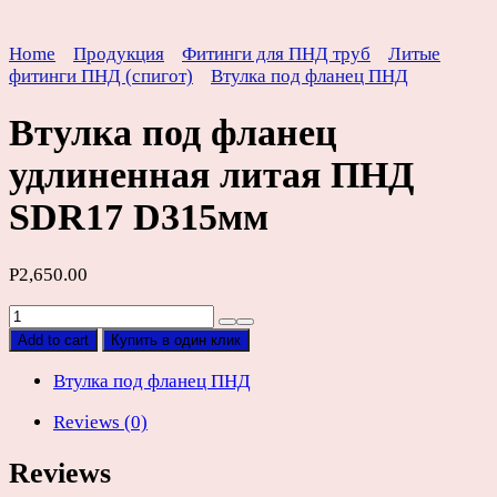
Home
Продукция
Фитинги для ПНД труб
Литые
фитинги ПНД (спигот)
Втулка под фланец ПНД
Втулка под фланец
удлиненная литая ПНД
SDR17 D315мм
Р
2,650.00
Втулка
под
Add to cart
Купить в один клик
фланец
удлиненная
Втулка под фланец ПНД
литая
Reviews (0)
ПНД
SDR17
Reviews
D315мм
quantity