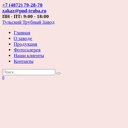
Перейти
+7 (4872) 79-28-70
к
zakaz@pnd-truba.ru
содержанию
ПН - ПТ: 9:00 - 18:00
Тульский Трубный Завод
Главная
О заводе
Продукция
Фотогалерея
Наши клиенты
Контакты
Search
for:
0