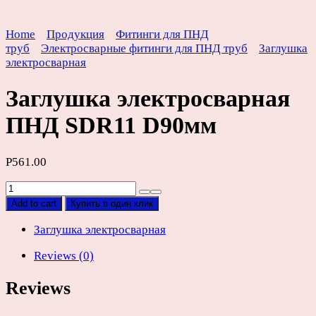
Home
Продукция
Фитинги для ПНД
труб
Электросварные фитинги для ПНД труб
Заглушка
электросварная
Заглушка электросварная
ПНД SDR11 D90мм
Р
561.00
Заглушка
электросварная
Add to cart
Купить в один клик
ПНД
SDR11
Заглушка электросварная
D90мм
Reviews (0)
quantity
Reviews