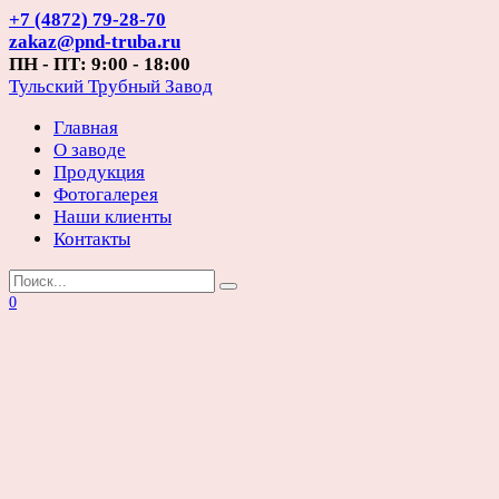
Перейти
+7 (4872) 79-28-70
к
zakaz@pnd-truba.ru
содержанию
ПН - ПТ: 9:00 - 18:00
Тульский Трубный Завод
Главная
О заводе
Продукция
Фотогалерея
Наши клиенты
Контакты
Search
for:
0