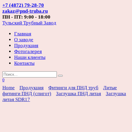
Перейти
+7 (4872) 79-28-70
к
zakaz@pnd-truba.ru
содержанию
ПН - ПТ: 9:00 - 18:00
Тульский Трубный Завод
Главная
О заводе
Продукция
Фотогалерея
Наши клиенты
Контакты
Search
for:
0
Home
Продукция
Фитинги для ПНД труб
Литые
фитинги ПНД (спигот)
Заглушка ПНД литая
Заглушка
литая SDR17