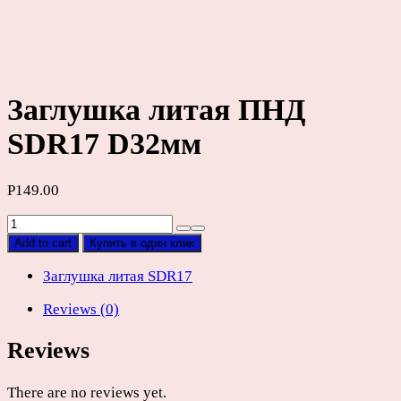
Заглушка литая ПНД
SDR17 D32мм
Р
149.00
Заглушка
литая
Add to cart
Купить в один клик
ПНД
SDR17
Заглушка литая SDR17
D32мм
Reviews (0)
quantity
Reviews
There are no reviews yet.