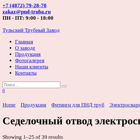
Перейти
+7 (4872) 79-28-70
к
zakaz@pnd-truba.ru
содержанию
ПН - ПТ: 9:00 - 18:00
Тульский Трубный Завод
Главная
О заводе
Продукция
Фотогалерея
Наши клиенты
Контакты
Search
for:
0
Home
Продукция
Фитинги для ПНД труб
Электросвар
Седелочный отвод электрос
Showing 1–25 of 39 results