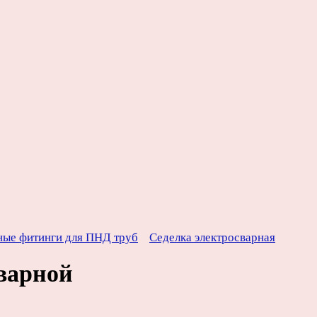
ные фитинги для ПНД труб
Седелка электросварная
варной