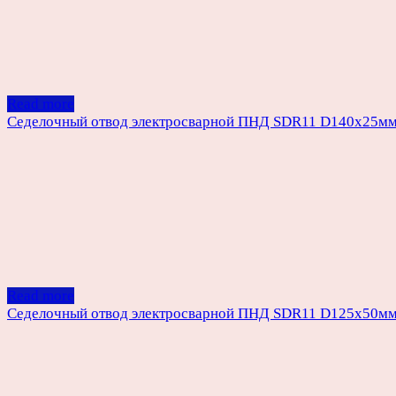
Read more
Седелочный отвод электросварной ПНД SDR11 D140х25м
Read more
Седелочный отвод электросварной ПНД SDR11 D125х50м