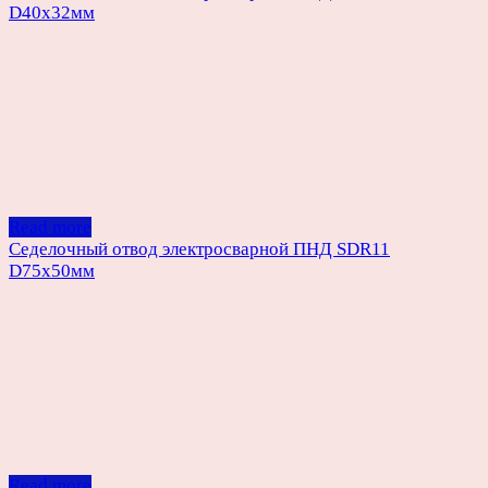
D40х32мм
Read more
Седелочный отвод электросварной ПНД SDR11
D75х50мм
Read more