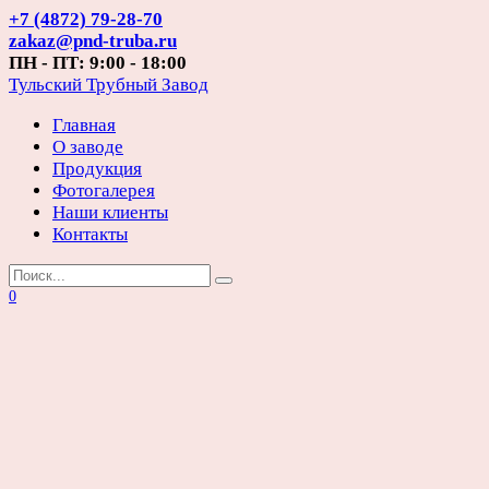
Перейти
+7 (4872) 79-28-70
к
zakaz@pnd-truba.ru
содержанию
ПН - ПТ: 9:00 - 18:00
Тульский Трубный Завод
Главная
О заводе
Продукция
Фотогалерея
Наши клиенты
Контакты
Search
for:
0